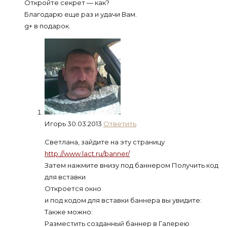
Откройте секрет — как?
Благодарю еще раз и удачи Вам.
g+ в подарок.
Игорь
30.03.2013
Ответить
Светлана, зайдите на эту страницу
http://www.lact.ru/banner/
Затем нажмите внизу под баннером Получить код
для вставки
Откроется окно
и под кодом для вставки баннера вы увидите:
Также можно:
Разместить созданный баннер в Галерею