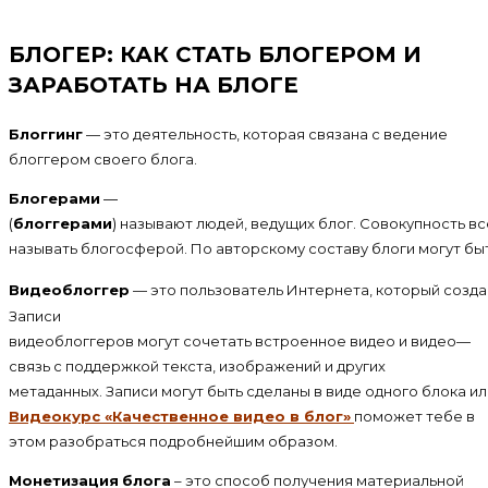
БЛОГЕР: КАК СТАТЬ БЛОГЕРОМ И
ЗАРАБОТАТЬ НА БЛОГЕ
Блоггинг
— это деятельность, которая связана с ведение
блоггером своего блога.
Блогерами
—
(
блоггерами
)
называют
людей
,
ведущих
блог
.
Совокупность
вс
называть
блогосферой
.
По
авторскому
составу
блоги
могут
бы
Видеоблоггер
—
это
пользователь
Интернета
,
который
созда
Записи
видеоблоггеров
могут
сочетать
встроенное
видео
и
видео
—
связь
с
поддержкой
текста
,
изображений
и
других
метаданных
.
Записи
могут
быть
сделаны
в
виде
одного
блока
ил
Видеокурс «Качественное видео в блог»
поможет тебе в
этом разобраться подробнейшим образом.
Монетизация
блога
– это способ получения материальной