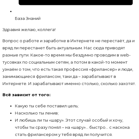
База Знаний
Здравия желаю, коллега!
Вопрос о работе и заработке в Интернете не перестаёт, да и
вряд ли перестанет быть актуальным. Нас сюда приводят
разные пути. Какое-то время мы бездумно проводим в web-
тусовках по социальным сетям, а потом в какой-то момент
узнаём о том, что есть такая профессия «фрилансер» и люди,
занимающиеся фрилансом, таки да – зарабатывают в
Интернете. И зарабатывают именно столько, сколько захотят.
Всё зависит от того:
Какую ты себе поставил цель;
Насколько ты ленив;
И любишь ли ты «шару». Этот случай особый и хочу,
чтобы ты сразу понял – на «шару»… быстро… с наскока
стать фрилансером у тебя вряд ли получится.