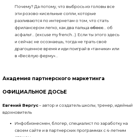
Почему? Да потому, что выбрось из головы все
эти розово-кисельные сопли, которые
разливаются по интернетам о том, что стать
фрилансером легко, как два пальца
обосс
… об
асфальт… (excuse my french…). Если ты этого здесь
и сейчас не осознаешь, тогда не трать своё
драгоценное время и иди поиграй в «танчики» или
в «Весёлую ферму»…
Академия партнерского маркетинга
ОФИЦИАЛЬНОЕ ДОСЬЕ
Евгений Вергус
– автор и создатель школы, тренер, идейный
вдохновитель
Инфобизнесмен, блогер, специалист по заработку на
своем сайте и в партнерских программах с 4-летним