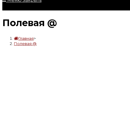
Меню
Закрыть
Полевая @
Главная
>
Полевая @