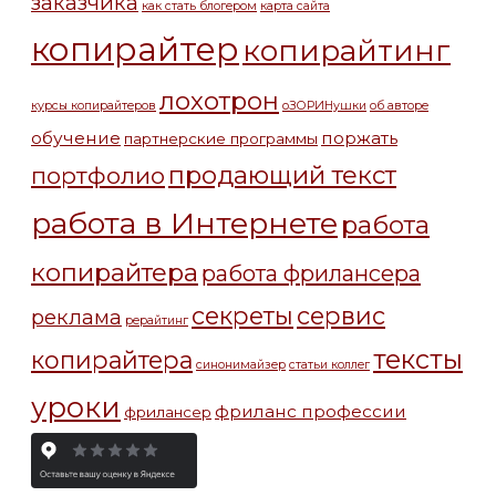
заказчика
как стать блогером
карта сайта
копирайтер
копирайтинг
лохотрон
курсы копирайтеров
оЗОРИНушки
об авторе
обучение
поржать
партнерские программы
продающий текст
портфолио
работа в Интернете
работа
копирайтера
работа фрилансера
секреты
сервис
реклама
рерайтинг
тексты
копирайтера
синонимайзер
статьи коллег
уроки
фриланс профессии
фрилансер