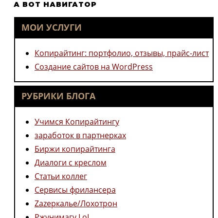
А ВОТ НАВИГАТОР
чтобы
закрыть
МОИ УСЛУГИ
панель
поиска.
Копирайтинг: портфолио, отзывы, прайс-лист
Создание сайтов на WordPress
РУБРИКИ БЛОГА
Учимся Копирайтингу
заработок в партнерках
Биржи копирайтинга
Диалоги с креслом
Статьи коллег
Сервисы фрилансера
Zazеркалье/Лохотрон
Ржунимагу LoL