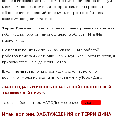
концепции заключается в том, что «Сетевой год» равен двум
месяцам, после истечения которых надлежит проводить
обновление технологий ведения электронного бизнеса
каждому предпринимателю.
Терри Дин
– автор многочисленных электронных и печатных
публикаций, признанный специалист в области INTERNET-
маркетинга.
По вполне понятным причинам, связанным с работой
роботов-поиска и их отношением к неуникальности текстов, я
привожу статьи в виде скриншотов.
Ежели
почитать
, то на страницах, а ежели у кого-то
возникнет желание
скачать
тексты + книгу Терри Дина
«
КАК СОЗДАТЬ И ИСПОЛЬЗОВАТЬ СВОЙ СОБСТВЕННЫЙ
ТРАФИКОВЫЙ ВИРУС
«,
то они на бесплатном НАРОДном сервисе
Скачать
Итак, вот они, ЗАБЛУЖДЕНИЯ от ТЕРРИ ДИНА: