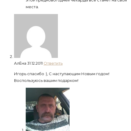
этой предновогодней чехарды всё станет на свои
места.
АлЁна
31.12.2011
Ответить
Игорь спасибо :), С наступающим Новым годом!
Воспользуюсь вашим подарком!