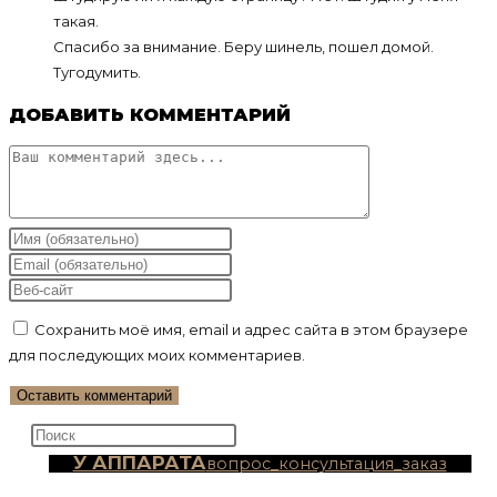
такая.
Спасибо за внимание. Беру шинель, пошел домой.
Тугодумить.
ДОБАВИТЬ КОММЕНТАРИЙ
Комментарий
Введите
свое
Введите
имя
свой
Введите
или
email-
URL
Сохранить моё имя, email и адрес сайта в этом браузере
имя
адрес,
вашего
для последующих моих комментариев.
пользователя,
чтобы
веб-
чтобы
прокомментировать
сайта
прокомментировать
(необязательно)
Нажмите
клавишу
У АППАРАТА
вопрос_консультация_заказ
Escape,