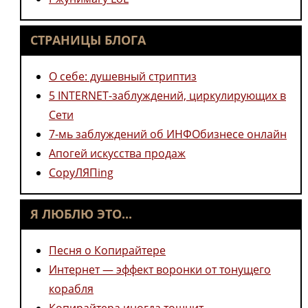
СТРАНИЦЫ БЛОГА
О себе: душевный стриптиз
5 INTERNET-заблуждений, циркулирующих в
Сети
7-мь заблуждений об ИНФОбизнесе онлайн
Апогей искусства продаж
CopyЛЯПing
Я ЛЮБЛЮ ЭТО...
Песня о Копирайтере
Интернет — эффект воронки от тонущего
корабля