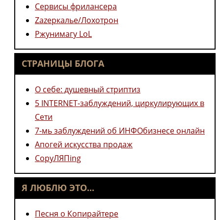
Сервисы фрилансера
Zazеркалье/Лохотрон
Ржунимагу LoL
СТРАНИЦЫ БЛОГА
О себе: душевный стриптиз
5 INTERNET-заблуждений, циркулирующих в
Сети
7-мь заблуждений об ИНФОбизнесе онлайн
Апогей искусства продаж
CopyЛЯПing
Я ЛЮБЛЮ ЭТО...
Песня о Копирайтере