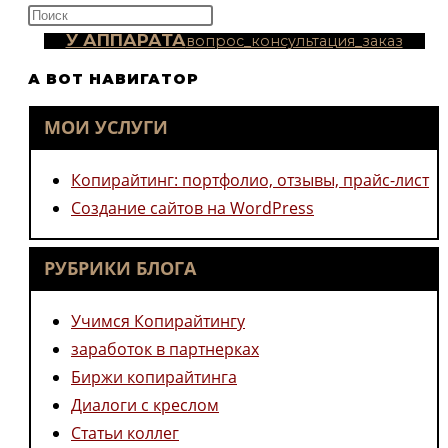
Нажмите
клавишу
У АППАРАТА
вопрос_консультация_заказ
Escape,
А ВОТ НАВИГАТОР
чтобы
закрыть
МОИ УСЛУГИ
панель
поиска.
Копирайтинг: портфолио, отзывы, прайс-лист
Создание сайтов на WordPress
РУБРИКИ БЛОГА
Учимся Копирайтингу
заработок в партнерках
Биржи копирайтинга
Диалоги с креслом
Статьи коллег