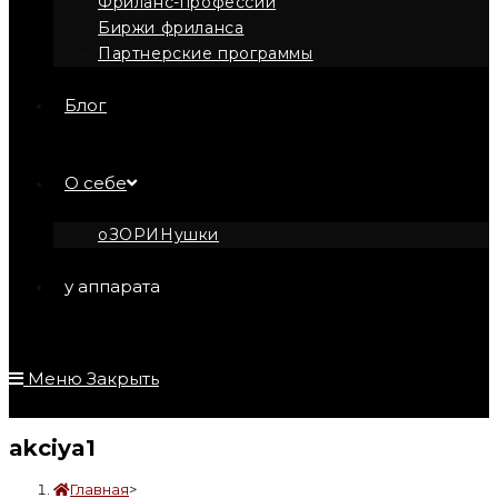
Фриланс-профессии
Биржи фриланса
Партнерские программы
Блог
О себе
оЗОРИНушки
у аппарата
Меню
Закрыть
akciya1
Главная
>