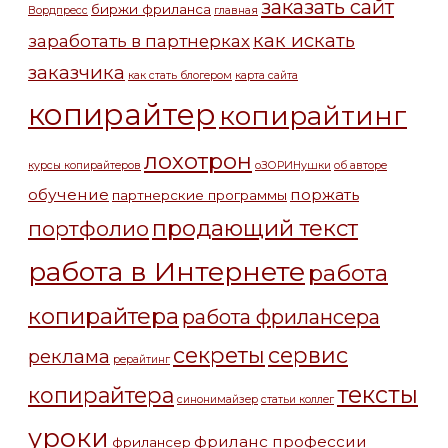
заказать сайт
биржи фриланса
Вордпресс
главная
как искать
заработать в партнерках
заказчика
как стать блогером
карта сайта
копирайтер
копирайтинг
лохотрон
курсы копирайтеров
оЗОРИНушки
об авторе
обучение
поржать
партнерские программы
продающий текст
портфолио
работа в Интернете
работа
копирайтера
работа фрилансера
секреты
сервис
реклама
рерайтинг
тексты
копирайтера
синонимайзер
статьи коллег
уроки
фриланс профессии
фрилансер