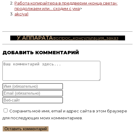
Работа копирайтера в преддверии «конца света»:
продолжаем или… сходим с ума
>
akciya1
У АППАРАТА
вопрос_консультация_заказ
ДОБАВИТЬ КОММЕНТАРИЙ
Комментарий
Введите
свое
Введите
имя
свой
Введите
или
email-
URL
Сохранить моё имя, email и адрес сайта в этом браузере
имя
адрес,
вашего
для последующих моих комментариев.
пользователя,
чтобы
веб-
чтобы
прокомментировать
сайта
прокомментировать
(необязательно)