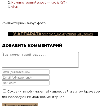
Компьютерный вирус — кто is ХУ?
>
virus
компьютерный вирус фото
У АППАРАТА
вопрос_консультация_заказ
ДОБАВИТЬ КОММЕНТАРИЙ
Комментарий
Введите
свое
Введите
имя
свой
Введите
или
email-
URL
Сохранить моё имя, email и адрес сайта в этом браузере
имя
адрес,
вашего
для последующих моих комментариев.
пользователя,
чтобы
веб-
чтобы
прокомментировать
сайта