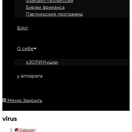
Фриланс-профессии
Биржи фриланса
Партнерские программы
Блог
О себе
оЗОРИНушки
у аппарата
Меню
Закрыть
virus
Главная
>