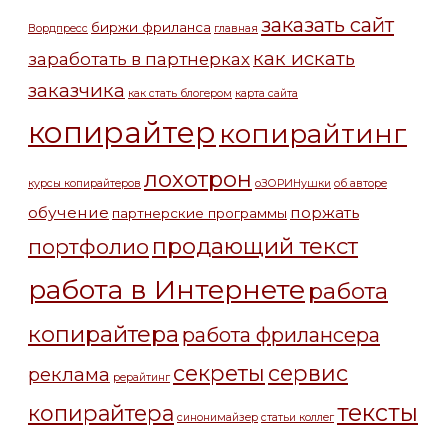
заказать сайт
биржи фриланса
Вордпресс
главная
как искать
заработать в партнерках
заказчика
как стать блогером
карта сайта
копирайтер
копирайтинг
лохотрон
курсы копирайтеров
оЗОРИНушки
об авторе
обучение
поржать
партнерские программы
продающий текст
портфолио
работа в Интернете
работа
копирайтера
работа фрилансера
секреты
сервис
реклама
рерайтинг
тексты
копирайтера
синонимайзер
статьи коллег