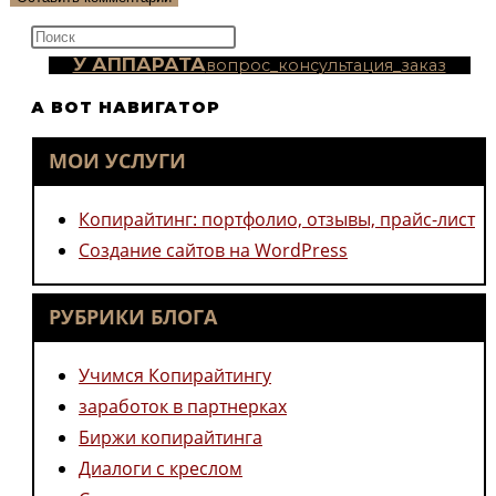
прокомментировать
(необязательно)
Нажмите
клавишу
У АППАРАТА
вопрос_консультация_заказ
Escape,
А ВОТ НАВИГАТОР
чтобы
закрыть
МОИ УСЛУГИ
панель
поиска.
Копирайтинг: портфолио, отзывы, прайс-лист
Создание сайтов на WordPress
РУБРИКИ БЛОГА
Учимся Копирайтингу
заработок в партнерках
Биржи копирайтинга
Диалоги с креслом