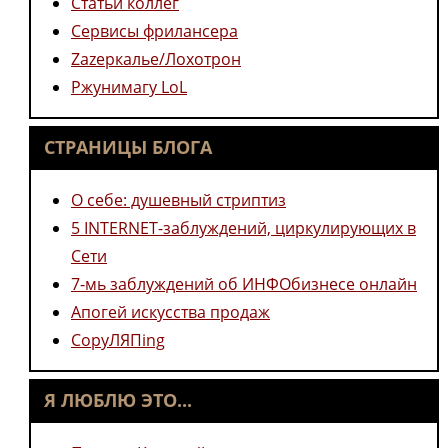
Статьи коллег
Сервисы фрилансера
Zazеркалье/Лохотрон
Ржунимагу LoL
СТРАНИЦЫ БЛОГА
О себе: душевный стриптиз
5 INTERNET-заблуждений, циркулирующих в
Сети
7-мь заблуждений об ИНФОбизнесе онлайн
Апогей искусства продаж
CopyЛЯПing
Я ЛЮБЛЮ ЭТО...