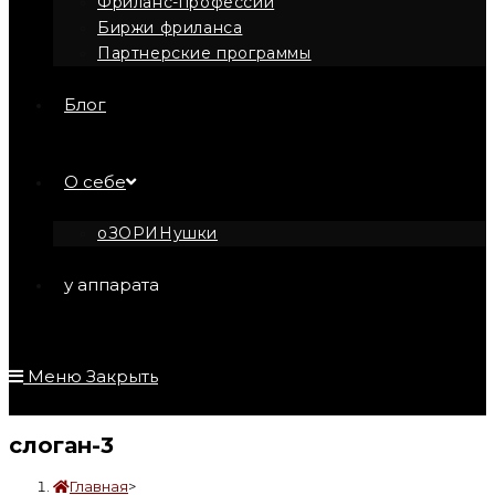
Фриланс-профессии
Биржи фриланса
Партнерские программы
Блог
О себе
оЗОРИНушки
у аппарата
Меню
Закрыть
слоган-3
Главная
>