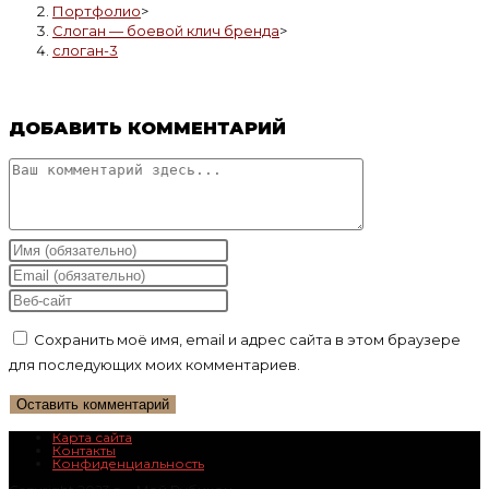
Портфолио
>
Слоган — боевой клич бренда
>
слоган-3
ДОБАВИТЬ КОММЕНТАРИЙ
Комментарий
Введите
свое
Введите
имя
свой
Введите
или
email-
URL
Сохранить моё имя, email и адрес сайта в этом браузере
имя
адрес,
вашего
для последующих моих комментариев.
пользователя,
чтобы
веб-
чтобы
прокомментировать
сайта
прокомментировать
(необязательно)
Карта сайта
Контакты
Конфиденциальность