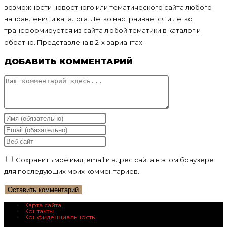
возможности новостного или тематического сайта любого
направления и каталога. Легко настраивается и легко
трансформируется из сайта любой тематики в каталог и
обратно. Представлена в 2-х вариантах.
ДОБАВИТЬ КОММЕНТАРИЙ
Комментарий
Введите
свое
Введите
имя
свой
Введите
или
email-
URL
Сохранить моё имя, email и адрес сайта в этом браузере
имя
адрес,
вашего
для последующих моих комментариев.
пользователя,
чтобы
веб-
чтобы
прокомментировать
сайта
прокомментировать
(необязательно)
Карта сайта
Контакты
Конфиденциальность