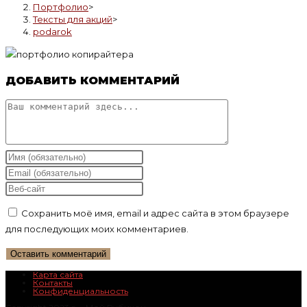
Портфолио
>
Тексты для акций
>
podarok
ДОБАВИТЬ КОММЕНТАРИЙ
Комментарий
Введите
свое
Введите
имя
свой
Введите
или
email-
URL
Сохранить моё имя, email и адрес сайта в этом браузере
имя
адрес,
вашего
для последующих моих комментариев.
пользователя,
чтобы
веб-
чтобы
прокомментировать
сайта
прокомментировать
(необязательно)
Карта сайта
Контакты
Конфиденциальность