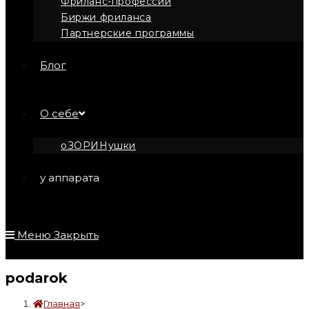
Фриланс-профессии
Биржи фриланса
Партнерские программы
Блог
О себе
оЗОРИНушки
у аппарата
Меню
Закрыть
podarok
Главная
>