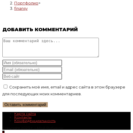
Портфолио
>
finansy
ДОБАВИТЬ КОММЕНТАРИЙ
Комментарий
Введите
свое
Введите
имя
свой
Введите
или
email-
URL
Сохранить моё имя, email и адрес сайта в этом браузере
имя
адрес,
вашего
для последующих моих комментариев.
пользователя,
чтобы
веб-
чтобы
прокомментировать
сайта
прокомментировать
(необязательно)
Карта сайта
Контакты
Конфиденциальность
Copyright 2023 г. – Mой Rубикон