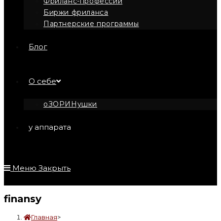
Фриланс-профессии
Биржи фриланса
Партнерские программы
Блог
О себе
оЗОРИНушки
у аппарата
Меню
Закрыть
finansy
Главная
>