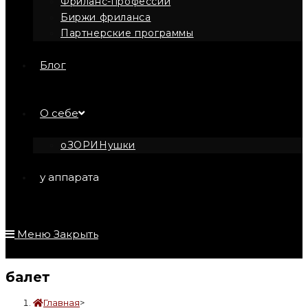
Фриланс-профессии
Биржи фриланса
Партнерские программы
Блог
О себе
оЗОРИНушки
у аппарата
Меню
Закрыть
балет
Главная
>