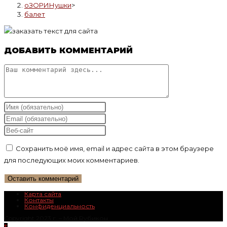
оЗОРИНушки
>
балет
ДОБАВИТЬ КОММЕНТАРИЙ
Комментарий
Введите
свое
Введите
имя
свой
Введите
или
email-
URL
Сохранить моё имя, email и адрес сайта в этом браузере
имя
адрес,
вашего
для последующих моих комментариев.
пользователя,
чтобы
веб-
чтобы
прокомментировать
сайта
прокомментировать
(необязательно)
Карта сайта
Контакты
Конфиденциальность
Copyright 2023 г. – Mой Rубикон