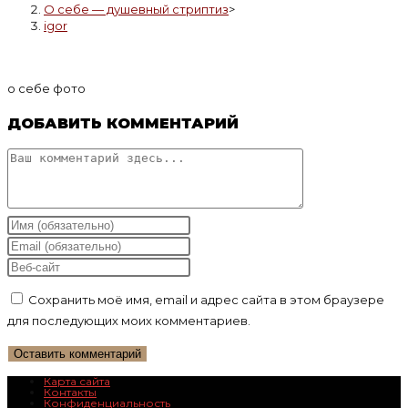
О себе — душевный стриптиз
>
igor
о себе фото
ДОБАВИТЬ КОММЕНТАРИЙ
Комментарий
Введите
свое
Введите
имя
свой
Введите
или
email-
URL
Сохранить моё имя, email и адрес сайта в этом браузере
имя
адрес,
вашего
для последующих моих комментариев.
пользователя,
чтобы
веб-
чтобы
прокомментировать
сайта
прокомментировать
(необязательно)
Карта сайта
Контакты
Конфиденциальность