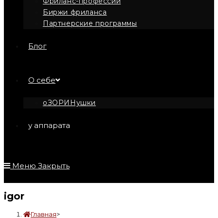
Фриланс-профессии
Биржи фриланса
Партнерские программы
Блог
О себе
оЗОРИНушки
у аппарата
Меню
Закрыть
igor
Главная
>