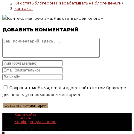
Как стать блогером и зарабатывать на блоге деньги
>
контекст
ДОБАВИТЬ КОММЕНТАРИЙ
Комментарий
Введите
свое
Введите
имя
свой
Введите
или
email-
URL
Сохранить моё имя, email и адрес сайта в этом браузере
имя
адрес,
вашего
для последующих моих комментариев.
пользователя,
чтобы
веб-
чтобы
прокомментировать
сайта
прокомментировать
(необязательно)
Карта сайта
Контакты
Конфиденциальность
Copyright 2023 г. – Mой Rубикон