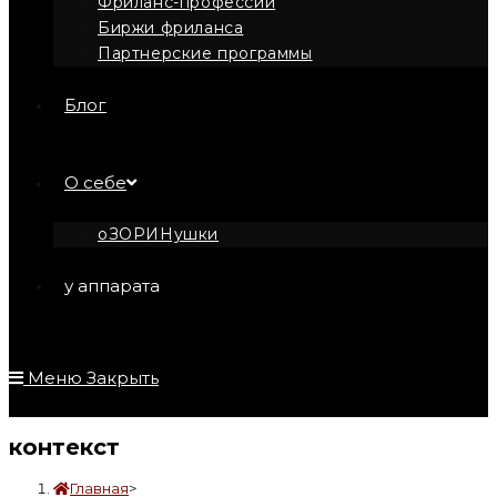
Фриланс-профессии
Биржи фриланса
Партнерские программы
Блог
О себе
оЗОРИНушки
у аппарата
Меню
Закрыть
контекст
Главная
>