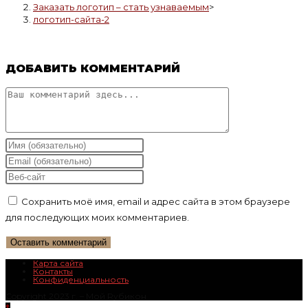
Заказать логотип – стать узнаваемым
>
логотип-сайта-2
ДОБАВИТЬ КОММЕНТАРИЙ
Комментарий
Введите
свое
Введите
имя
свой
Введите
или
email-
URL
Сохранить моё имя, email и адрес сайта в этом браузере
имя
адрес,
вашего
для последующих моих комментариев.
пользователя,
чтобы
веб-
чтобы
прокомментировать
сайта
прокомментировать
(необязательно)
Карта сайта
Контакты
Конфиденциальность
Copyright 2023 г. – Mой Rубикон