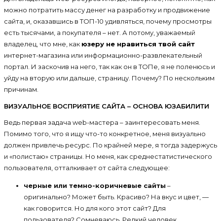
можно потратить массу денег на разработку и продвижение
сайта, и, оказавшись в ТОП-10 удивляться, почему просмотры
есть тысячами, а покупателя – нет. А потому, уважаемый
владелец, что мне, как
юзеру не нравиться твой сайт
интернет-магазина или информационно-развлекательный
портал. И заскочив на него, так как он в ТОПе, я не поленюсь и
уйду на вторую или дальше, страницу. Почему? По нескольким
причинам.
ВИЗУАЛЬНОЕ ВОСПРИЯТИЕ САЙТА – ОСНОВА ЮЗАБИЛИТИ
Ведь первая задача web-мастера – заинтересовать меня.
Помимо того, что я ищу что-то конкретное, меня визуально
должен привлечь ресурс. По крайней мере, я тогда задержусь
и «полистаю» страницы. Но меня, как среднестатистического
пользователя, отталкивает от сайта следующее:
черные или темно-коричневые сайты
–
оригинально? Может быть. Красиво? На вкус и цвет, —
как говорится. Но для кого этот сайт? Для
пользователя? Сомневаюсь. Редкий человек