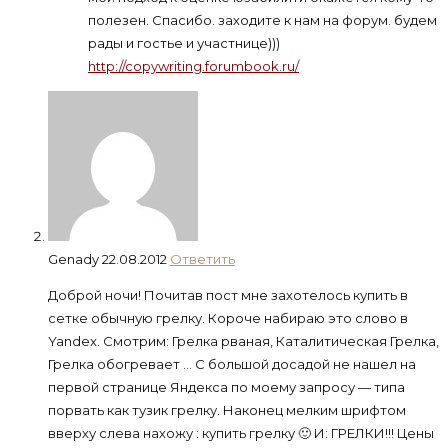
полезен. Спасибо. заходите к нам на форум. будем
рады и гостье и участнице)))
http://copywriting.forumbook.ru/
Genady
22.08.2012
Ответить
Доброй ночи! Почитав пост мне захотелось купить в
сетке обычную грелку. Короче набираю это слово в
Yandex. Смотрим: Грелка рваная, Каталитическая Грелка,
Грелка обогревает … С большой досадой не нашел на
первой странице Яндекса по моему запросу — типа
порвать как тузик грелку. Наконец мелким шрифтом
вверху слева нахожу : купить грелку 🙂 И: ГРЕЛКИ!!! Цены