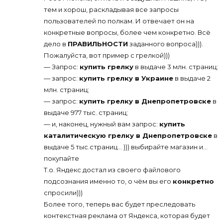
тем и хорош, раскладывая все запросы
пользователей по полкам. И отвечает он на
конкретные вопросы, более чем конкретно. Всё
дело в
ПРАВИЛЬНОСТИ
заданного вопроса))).
Пожалуйста, вот пример с грелкой)))
— Запрос:
купить грелку
в выдаче 3 млн. страниц;
— запрос:
купить грелку в Украине
в выдаче 2
млн. страниц;
— запрос:
купить грелку в Днепропетровске
в
выдаче 977 тыс. страниц;
— и, наконец, нужный вам запрос:
купить
каталитическую грелку в Днепропетровске
в
выдаче 5 тыс.страниц… ))) выбирайте магазин и…
покупайте
Т.о. Яндекс достал из своего файлового
подсознания именно то, о чём вы его
конкретно
спросили)))
Более того, теперь вас будет преследовать
контекстная реклама от Яндекса, которая будет