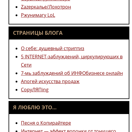
Zazеркалье/Лохотрон
Ржунимагу LoL
СТРАНИЦЫ БЛОГА
О себе: душевный стриптиз
5 INTERNET-заблуждений, циркулирующих в
Сети
7-мь заблуждений об ИНФОбизнесе онлайн
Апогей искусства продаж
CopyЛЯПing
Я ЛЮБЛЮ ЭТО...
Песня о Копирайтере
Интернет — эффект воронки от тонущего