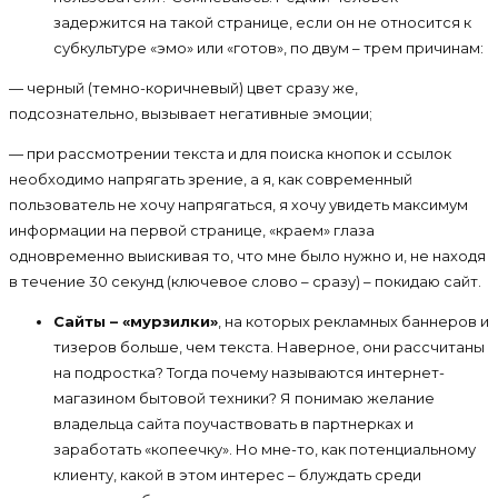
задержится на такой странице, если он не относится к
субкультуре «эмо» или «готов», по двум – трем причинам:
— черный (темно-коричневый) цвет сразу же,
подсознательно, вызывает негативные эмоции;
— при рассмотрении текста и для поиска кнопок и ссылок
необходимо напрягать зрение, а я, как современный
пользователь не хочу напрягаться, я хочу увидеть максимум
информации на первой странице, «краем» глаза
одновременно выискивая то, что мне было нужно и, не находя
в течение 30 секунд (ключевое слово – сразу) – покидаю сайт.
Сайты – «мурзилки»
, на которых рекламных баннеров и
тизеров больше, чем текста. Наверное, они рассчитаны
на подростка? Тогда почему называются интернет-
магазином бытовой техники? Я понимаю желание
владельца сайта поучаствовать в партнерках и
заработать «копеечку». Но мне-то, как потенциальному
клиенту, какой в этом интерес – блуждать среди