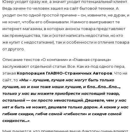
Юзер уходит сразу же, а значит уходит потенциальный клиент.
Ведь зачем-то человек зашел на сайт бытовой техники. А
уходит он по одной простой причине – он, извините, не дурак, и
не хочет, чтобы его обманывали. Намного выигрывают те
интернет-магазины, в которых анонсы товара представляют
как преимущества, так и (хотел написать недостатки, но кто
же купит с недостатками), так и особенности и отличия товара
от другого.
Описание текстов «О компании» и «Главная страница»
заслуживают отдельной статьи. Все. Как из-под одного пера,
этакая
Корпорация ГлАВНО-Страничных Авторов
.
Что ни
сайт, то
«Мы – лучшие, лучше нас могут быть только
лучшие, но и они тоже наши лучшие, и бла…бла…бла…,
только у нас вы можете приобрести настоящий товар,
остальной — он просто ненастоящий. Дешевле, чем у нас
нет и быть не может, дешевле только даром. А какие у нас
гибкие скидки, гибче самой «гибкости» и скидче самой
скидкости…»
.
Мне думается, что приведенные выше факторы очень влияют