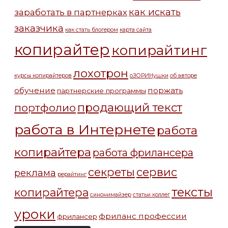
как искать
заработать в партнерках
заказчика
как стать блогером
карта сайта
копирайтер
копирайтинг
лохотрон
курсы копирайтеров
оЗОРИНушки
об авторе
обучение
поржать
партнерские программы
продающий текст
портфолио
работа в Интернете
работа
копирайтера
работа фрилансера
секреты
сервис
реклама
рерайтинг
тексты
копирайтера
синонимайзер
статьи коллег
уроки
фриланс профессии
фрилансер