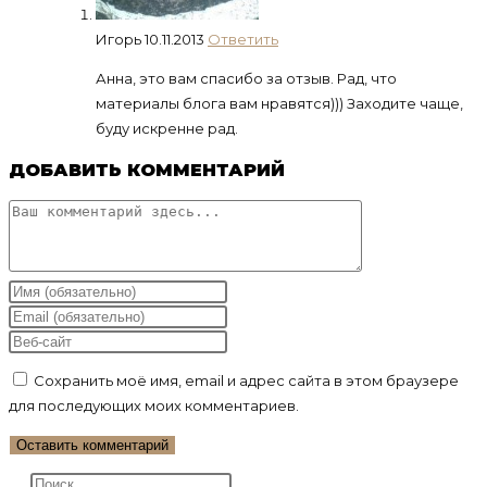
Игорь
10.11.2013
Ответить
Анна, это вам спасибо за отзыв. Рад, что
материалы блога вам нравятся))) Заходите чаще,
буду искренне рад.
ДОБАВИТЬ КОММЕНТАРИЙ
Комментарий
Введите
свое
Введите
имя
свой
Введите
или
email-
URL
Сохранить моё имя, email и адрес сайта в этом браузере
имя
адрес,
вашего
для последующих моих комментариев.
пользователя,
чтобы
веб-
чтобы
прокомментировать
сайта
прокомментировать
(необязательно)
Нажмите