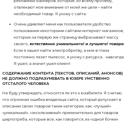
рекламных баннеров, которые, ко всему прочему,
отвлекают мое внимание от моей же цели – найти
необходимый товар. Я ухожу с сайта.
Очень удивляет меня как пользователя удобство
пользования некоторыми сайтами интернет-магазинов,
которые на первую же страницу выбрасывают массу
своего,
естественно уникального! и лучшего! товара
.
Если я зашел найти электробритву, а мне в глаза
постоянно лезет пылесос, я ухожу с ресурса… навсегда.
Я ушел, а значит ушел клиент.
СОДЕРЖАНИЕ КОНТЕНТА (ТЕКСТОВ, ОПИСАНИЙ, АНОНСОВ)
НЕ ДОЛЖНО ПОДРАЗУМЕВАТЬ В ЮЗЕРЕ УМСТВЕННО
ОТСТАЛОГО ЧЕЛОВЕКА
Не буду утверждать, относится ли это к юзабилити. Я считаю,
что огромная ошибка владельца сайта, который допускает в
описании своих товаров такие категории, как: «лучший»
«уникальный», «эксклюзивный» применительно для товаров
ширпотреба, которые все, как говорится, из «одной бочки».