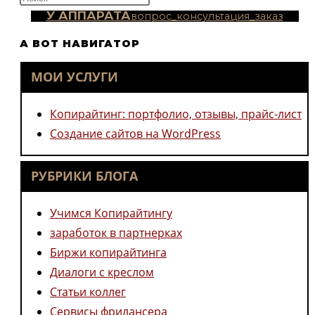
клавишу
У АППАРАТА
вопрос_консультация_заказ
Escape,
А ВОТ НАВИГАТОР
чтобы
закрыть
МОИ УСЛУГИ
панель
поиска.
Копирайтинг: портфолио, отзывы, прайс-лист
Создание сайтов на WordPress
РУБРИКИ БЛОГА
Учимся Копирайтингу
заработок в партнерках
Биржи копирайтинга
Диалоги с креслом
Статьи коллег
Сервисы фрилансера