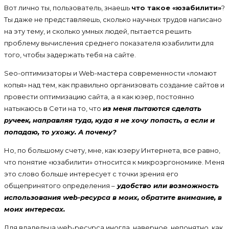
Вот лично ты, пользователь, знаешь
что такое «юзабилити»
?
Ты даже не представляешь, сколько научных трудов написано
на эту тему, и сколько умных людей, пытается решить
проблему вычисления среднего показателя юзабилити для
того, чтобы задержать тебя на сайте.
Seo-оптимизаторы и Web-мастера современности «ломают
копья» над тем, как правильно организовать создание сайтов и
провести оптимизацию сайта, а я как юзер, постоянно
натыкаюсь в Сети на то, что
из меня пытаются сделать
ручеек, направляя туда, куда я не хочу попасть, а если и
попадаю, то ухожу. А почему?
Но, по большому счету, мне, как юзеру Интернета, все равно,
что понятие «юзабилити» относится к микроэргономике. Меня
это слово больше интересует с точки зрения его
общепринятого определения –
удобство или возможность
использования web-ресурса в моих, обратите внимание, в
моих интересах.
Для владельца web-ресурса иногда, наверное, непонятно, как