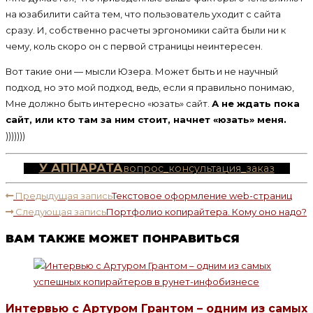
на юзабилити сайта тем, что пользователь уходит с сайта
сразу. И, собственно расчеты эргономики сайта были ни к
чему, коль скоро он с первой страницы неинтересен.
Вот такие они — мысли Юзера. Может быть и не научный
подход, но это мой подход, ведь, если я правильно понимаю,
Мне должно быть интересно «юзать» сайт.
А не ждать пока
сайт, или кто там за ним стоит, начнет «юзать» меня.
)))))))
У АППАРАТА
вопрос_консультация_заказ
ЧИТАТЬ
Предыдущая запись
Текстовое оформление web-страниц
ДАЛЕЕ
Следующая запись
Портфолио копирайтера. Кому оно надо?
СТАТЬИ
ВАМ ТАКЖЕ МОЖЕТ ПОНРАВИТЬСЯ
Интервью с Артуром Грантом – одним из самых