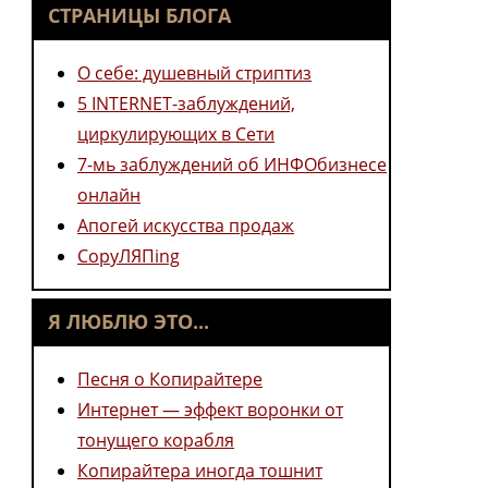
СТРАНИЦЫ БЛОГА
О себе: душевный стриптиз
5 INTERNET-заблуждений,
циркулирующих в Сети
7-мь заблуждений об ИНФОбизнесе
онлайн
Апогей искусства продаж
CopyЛЯПing
Я ЛЮБЛЮ ЭТО...
Песня о Копирайтере
Интернет — эффект воронки от
тонущего корабля
Копирайтера иногда тошнит