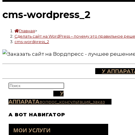
cms-wordpress_2
Главная
>
Сделать сайт на WordPress – почему это правильное реш
cms-wordpress_2
У АППАРАТ
Нажмите
У
клавишу
АППАРАТА
Escape,
вопрос_консультация_заказ
чтобы
А ВОТ НАВИГАТОР
закрыть
панель
МОИ УСЛУГИ
поиска.