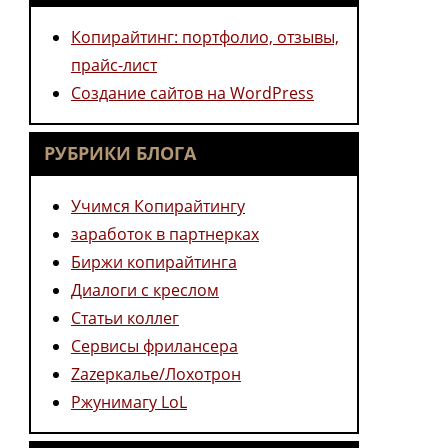
Копирайтинг: портфолио, отзывы,
прайс-лист
Создание сайтов на WordPress
РУБРИКИ БЛОГА
Учимся Копирайтингу
заработок в партнерках
Биржи копирайтинга
Диалоги с креслом
Статьи коллег
Сервисы фрилансера
Zazеркалье/Лохотрон
Ржунимагу LoL