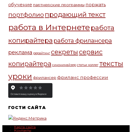
обучение
поржать
партнерские программы
продающий текст
портфолио
работа в Интернете
работа
копирайтера
работа фрилансера
секреты
сервис
реклама
рерайтинг
тексты
копирайтера
синонимайзер
статьи коллег
уроки
фриланс профессии
фрилансер
ГОСТИ САЙТА
Карта сайта
Контакты