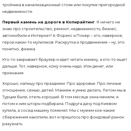
тройника в канализационный стояк или покупке пригородной
недвижимости.
Первый камень на дороге в Копирайтинг
. Я ничего не
знаю про строительство, ремонт, недвижимость, бизнес,
автомобили и Интернет! А Форекс и Покер – это, наверное,
герои каких-то мультиков. Раскрутка и продвижение – ну, это
понятно, физика.
Кто-то закрывает браузер и идет читать книжку, а кто-то ищет
дальше. Тот, наверное, кому очень надо. Или денег, или
признания.
Хорошо, напишу про праздники. Про здоровье. Про личные
отношения, семью, детей. Макияж я умею делать. Летом мы в
Турции были, отель хороший. В том месяце окна меняли, я
потом к ним шторы подбирала. Подруга дачу под Киевом
купила, а сосед машину поменял. Мы с мужем кое-какие
сбережения накопили, вот и пришлось про фондовый рынок
разузнать.