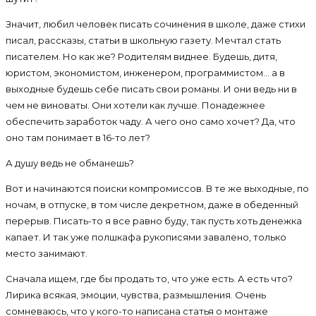
Значит, любил человек писать сочинения в школе, даже стихи
писал, рассказы, статьи в школьную газету. Мечтал стать
писателем. Но как же? Родителям виднее. Будешь, дитя,
юристом, экономистом, инженером, программистом… а в
выходные будешь себе писать свои романы. И они ведь ни в
чем не виноваты. Они хотели как лучше. Понадежнее
обеспечить заработок чаду. А чего оно само хочет? Да, что
оно там понимает в 16-то лет?
А душу ведь не обманешь?
Вот и начинаются поиски компромиссов. В те же выходные, по
ночам, в отпуске, в том числе декретном, даже в обеденный
перерыв. Писать-то я все равно буду, так пусть хоть денежка
капает. И так уже полшкафа рукописями завалено, только
место занимают.
Сначала ищем, где бы продать то, что уже есть. А есть что?
Лирика всякая, эмоции, чувства, размышления. Очень
сомневаюсь, что у кого-то написана статья о монтаже