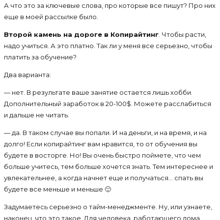
А что это за ключевые слова, про которые все пишут? Про них
еще в моей рассылке было.
Второй камень на дороге в Копирайтинг
. Чтобы расти,
надо учиться. А это платно. Так ли у меня все серьезно, чтобы
платить за обучение?
Два варианта:
— нет. В результате ваше занятие остается лишь хобби.
Дополнительный заработок в 20-100$. Можете расслабиться
и дальше не читать.
— да. В таком случае вы попали. И на деньги, и на время, и на
долго! Если копирайтинг вам нравится, то от обучения вы
будете в восторге. Но! Вы очень быстро поймете, что чем
больше учитесь, тем больше хочется знать. Тем интереснее и
увлекательнее, а когда начнет еще и получаться… спать вы
будете все меньше и меньше 🙂
Задумаетесь серьезно о тайм-менеджменте. Ну, или узнаете,
наконец, что это такое. Для человека, работающего дома,