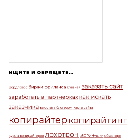
ИЩИТЕ И ОБРЯЩЕТЕ…
заказать сайт
биржи фриланса
Вордпресс
главная
как искать
заработать в партнерках
заказчика
как стать блогером
карта сайта
копирайтер
копирайтинг
лохотрон
курсы копирайтеров
оЗОРИНушки
об авторе