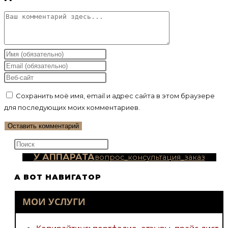
Комментарий
Введите
свое
Введите
имя
свой
Введите
или
email-
URL
Сохранить моё имя, email и адрес сайта в этом браузере
имя
адрес,
вашего
для последующих моих комментариев.
пользователя,
чтобы
веб-
чтобы
прокомментировать
сайта
прокомментировать
(необязательно)
Нажмите
клавишу
У АППАРАТА
вопрос_консультация_заказ
Escape,
А ВОТ НАВИГАТОР
чтобы
закрыть
МОИ УСЛУГИ
панель
поиска.