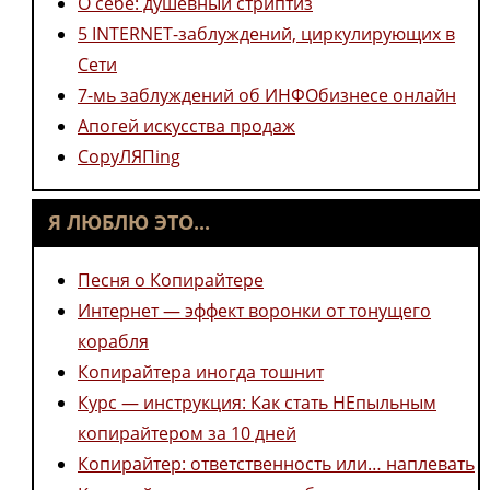
О себе: душевный стриптиз
5 INTERNET-заблуждений, циркулирующих в
Сети
7-мь заблуждений об ИНФОбизнесе онлайн
Апогей искусства продаж
CopyЛЯПing
Я ЛЮБЛЮ ЭТО...
Песня о Копирайтере
Интернет — эффект воронки от тонущего
корабля
Копирайтера иногда тошнит
Курс — инструкция: Как стать НЕпыльным
копирайтером за 10 дней
Копирайтер: ответственность или… наплевать