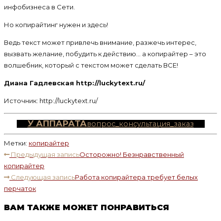
инфобизнеса в Сети.
Но копирайтинг нужен и здесь!
Ведь текст может привлечь внимание, разжечь интерес,
вызвать желание, побудить к действию… а копирайтер – это
волшебник, который с текстом может сделать ВСЕ!
Диана Гадлевская http://luckytext.ru/
Источник: http://luckytext.ru/
У АППАРАТА
вопрос_консультация_заказ
Метки
:
копирайтер
ЧИТАТЬ
Предыдущая запись
Осторожно! Безнравственный
ДАЛЕЕ
копирайтер
СТАТЬИ
Следующая запись
Работа копирайтера требует белых
перчаток
ВАМ ТАКЖЕ МОЖЕТ ПОНРАВИТЬСЯ