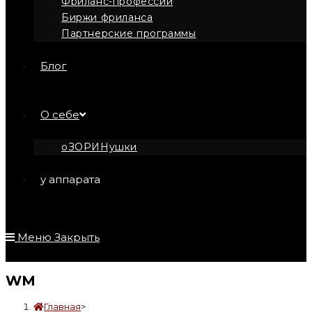
Фриланс-профессии
Биржи фриланса
Партнерские программы
Блог
О себе
оЗОРИНушки
у аппарата
Меню
Закрыть
WM
Главная
>