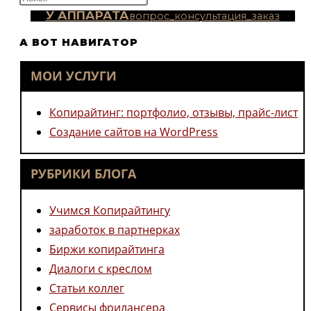
клавишу
У АППАРАТА
вопрос_консультация_заказ
Escape,
А ВОТ НАВИГАТОР
чтобы
закрыть
МОИ УСЛУГИ
панель
поиска.
Копирайтинг: портфолио, отзывы, прайс-лист
Создание сайтов на WordPress
РУБРИКИ БЛОГА
Учимся Копирайтингу
заработок в партнерках
Биржи копирайтинга
Диалоги с креслом
Статьи коллег
Сервисы фрилансера