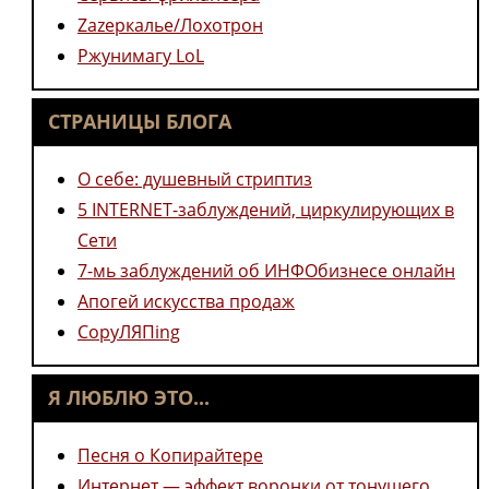
Zazеркалье/Лохотрон
Ржунимагу LoL
СТРАНИЦЫ БЛОГА
О себе: душевный стриптиз
5 INTERNET-заблуждений, циркулирующих в
Сети
7-мь заблуждений об ИНФОбизнесе онлайн
Апогей искусства продаж
CopyЛЯПing
Я ЛЮБЛЮ ЭТО...
Песня о Копирайтере
Интернет — эффект воронки от тонущего