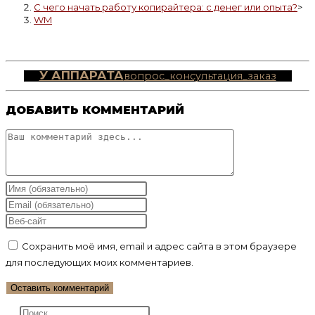
С чего начать работу копирайтера: с денег или опыта?
>
WM
У АППАРАТА
вопрос_консультация_заказ
ДОБАВИТЬ КОММЕНТАРИЙ
Комментарий
Введите
свое
Введите
имя
свой
Введите
или
email-
URL
Сохранить моё имя, email и адрес сайта в этом браузере
имя
адрес,
вашего
для последующих моих комментариев.
пользователя,
чтобы
веб-
чтобы
прокомментировать
сайта
прокомментировать
(необязательно)
Нажмите