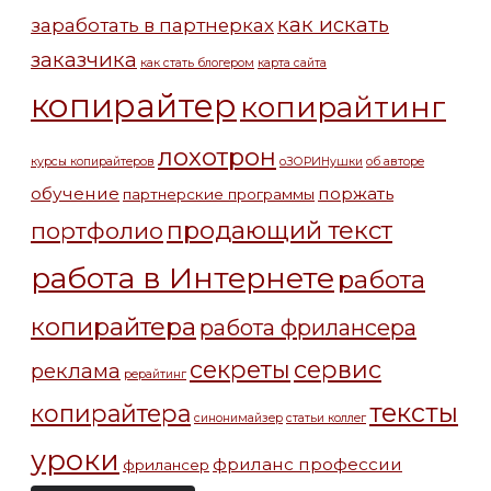
как искать
заработать в партнерках
заказчика
как стать блогером
карта сайта
копирайтер
копирайтинг
лохотрон
курсы копирайтеров
оЗОРИНушки
об авторе
обучение
поржать
партнерские программы
продающий текст
портфолио
работа в Интернете
работа
копирайтера
работа фрилансера
секреты
сервис
реклама
рерайтинг
тексты
копирайтера
синонимайзер
статьи коллег
уроки
фриланс профессии
фрилансер