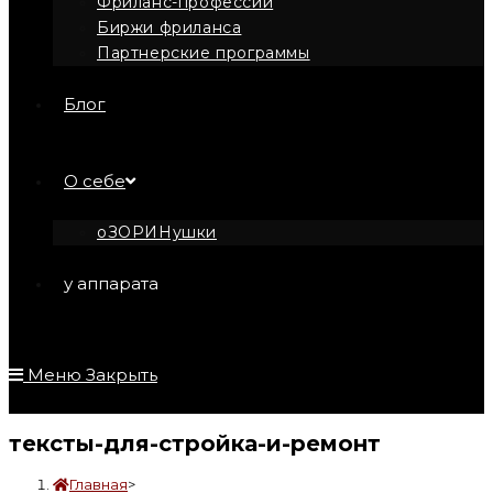
Фриланс-профессии
Биржи фриланса
Партнерские программы
Блог
О себе
оЗОРИНушки
у аппарата
Меню
Закрыть
тексты-для-стройка-и-ремонт
Главная
>