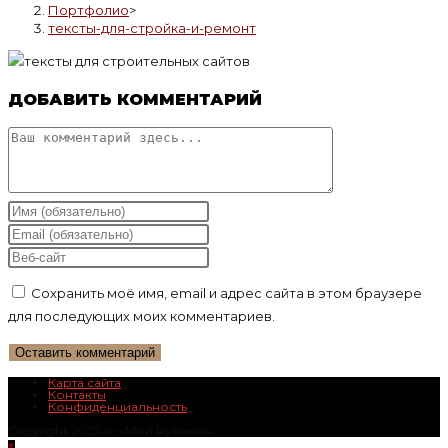
Портфолио
>
тексты-для-стройка-и-ремонт
ДОБАВИТЬ КОММЕНТАРИЙ
Комментарий
Введите
свое
Введите
имя
свой
Введите
или
email-
URL
Сохранить моё имя, email и адрес сайта в этом браузере
имя
адрес,
вашего
для последующих моих комментариев.
пользователя,
чтобы
веб-
чтобы
прокомментировать
сайта
прокомментировать
(необязательно)
Карта сайта
Контакты
Конфиденциальность
Copyright 2023 г. – Mой Rубикон