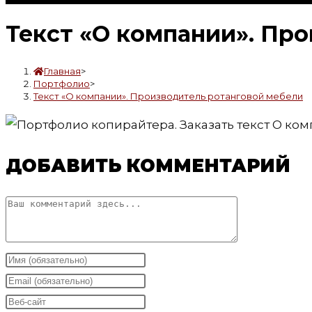
Текст «О компании». Пр
Главная
>
Портфолио
>
Текст «О компании». Производитель ротанговой мебели
ДОБАВИТЬ КОММЕНТАРИЙ
Комментарий
Введите
свое
Введите
имя
свой
Введите