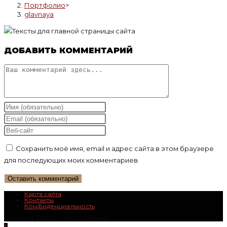
Портфолио
>
glavnaya
ДОБАВИТЬ КОММЕНТАРИЙ
Комментарий
Введите
свое
Введите
имя
свой
Введите
или
email-
URL
Сохранить моё имя, email и адрес сайта в этом браузере
имя
адрес,
вашего
для последующих моих комментариев.
пользователя,
чтобы
веб-
чтобы
прокомментировать
сайта
прокомментировать
(необязательно)
Карта сайта
Контакты
Конфиденциальность
Copyright 2023 г. – Mой Rубикон