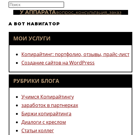
Нажмите
клавишу
У АППАРАТА
вопрос_консультация_заказ
Escape,
А ВОТ НАВИГАТОР
чтобы
закрыть
МОИ УСЛУГИ
панель
поиска.
Копирайтинг: портфолио, отзывы, прайс-лист
Создание сайтов на WordPress
РУБРИКИ БЛОГА
Учимся Копирайтингу
заработок в партнерках
Биржи копирайтинга
Диалоги с креслом
Статьи коллег