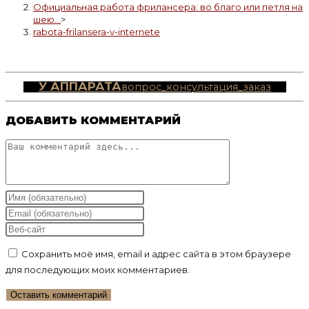
Официальная работа фрилансера: во благо или петля на
шею…
>
rabota-frilansera-v-internete
У АППАРАТА
вопрос_консультация_заказ
ДОБАВИТЬ КОММЕНТАРИЙ
Комментарий
Введите
свое
Введите
имя
свой
Введите
или
email-
URL
Сохранить моё имя, email и адрес сайта в этом браузере
имя
адрес,
вашего
для последующих моих комментариев.
пользователя,
чтобы
веб-
чтобы
прокомментировать
сайта
прокомментировать
(необязательно)