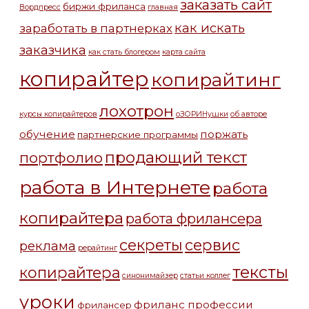
заказать сайт
биржи фриланса
Вордпресс
главная
как искать
заработать в партнерках
заказчика
как стать блогером
карта сайта
копирайтер
копирайтинг
лохотрон
курсы копирайтеров
оЗОРИНушки
об авторе
обучение
поржать
партнерские программы
продающий текст
портфолио
работа в Интернете
работа
копирайтера
работа фрилансера
секреты
сервис
реклама
рерайтинг
тексты
копирайтера
синонимайзер
статьи коллег
уроки
фриланс профессии
фрилансер