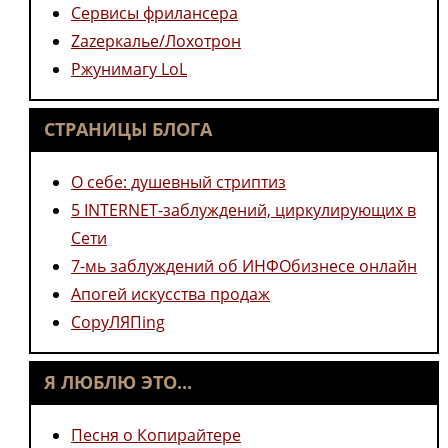
Сервисы фрилансера
Zazеркалье/Лохотрон
Ржунимагу LoL
СТРАНИЦЫ БЛОГА
О себе: душевный стриптиз
5 INTERNET-заблуждений, циркулирующих в
Сети
7-мь заблуждений об ИНФОбизнесе онлайн
Апогей искусства продаж
CopyЛЯПing
Я ЛЮБЛЮ ЭТО...
Песня о Копирайтере