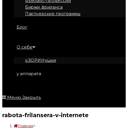
Фриланс-профессии
Биржи фриланса
Партнерские программы
Блог
О себе
оЗОРИНушки
у аппарата
Меню
Закрыть
rabota-frilansera-v-internete
Главная
>