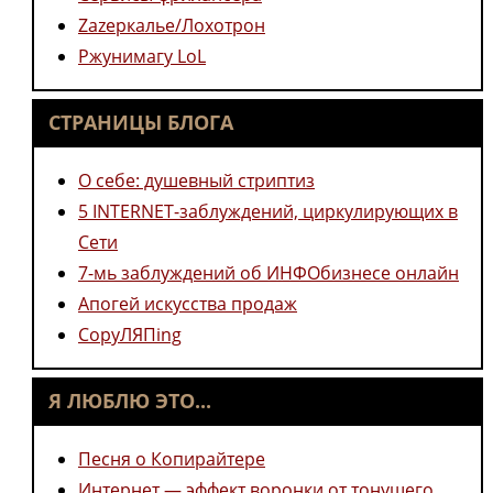
Zazеркалье/Лохотрон
Ржунимагу LoL
СТРАНИЦЫ БЛОГА
О себе: душевный стриптиз
5 INTERNET-заблуждений, циркулирующих в
Сети
7-мь заблуждений об ИНФОбизнесе онлайн
Апогей искусства продаж
CopyЛЯПing
Я ЛЮБЛЮ ЭТО...
Песня о Копирайтере
Интернет — эффект воронки от тонущего