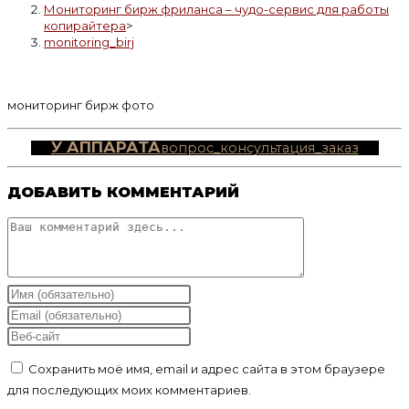
Мониторинг бирж фриланса – чудо-сервис для работы
копирайтера
>
monitoring_birj
мониторинг бирж фото
У АППАРАТА
вопрос_консультация_заказ
ДОБАВИТЬ КОММЕНТАРИЙ
Комментарий
Введите
свое
Введите
имя
свой
Введите
или
email-
URL
Сохранить моё имя, email и адрес сайта в этом браузере
имя
адрес,
вашего
для последующих моих комментариев.
пользователя,
чтобы
веб-