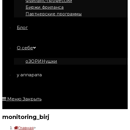
Фриланс-профессии
Биржи фриланса
Партнерские программы
Блог
О себе
оЗОРИНушки
у аппарата
Меню
Закрыть
monitoring_birj
Главная
>