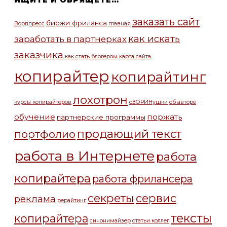
заказать сайт
биржи фриланса
Вордпресс
главная
как искать
заработать в партнерках
заказчика
как стать блогером
карта сайта
копирайтер
копирайтинг
лохотрон
курсы копирайтеров
оЗОРИНушки
об авторе
обучение
поржать
партнерские программы
продающий текст
портфолио
работа в Интернете
работа
копирайтера
работа фрилансера
секреты
сервис
реклама
рерайтинг
тексты
копирайтера
синонимайзер
статьи коллег