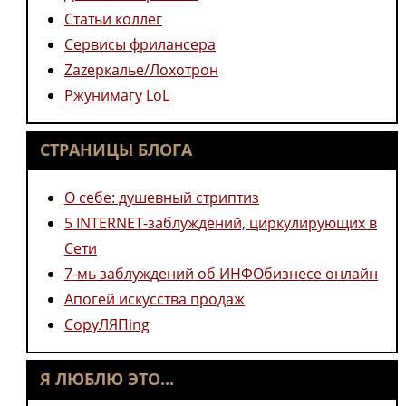
Статьи коллег
Сервисы фрилансера
Zazеркалье/Лохотрон
Ржунимагу LoL
СТРАНИЦЫ БЛОГА
О себе: душевный стриптиз
5 INTERNET-заблуждений, циркулирующих в
Сети
7-мь заблуждений об ИНФОбизнесе онлайн
Апогей искусства продаж
CopyЛЯПing
Я ЛЮБЛЮ ЭТО...