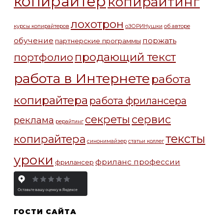
копирайтер
копирайтинг
лохотрон
курсы копирайтеров
оЗОРИНушки
об авторе
обучение
поржать
партнерские программы
продающий текст
портфолио
работа в Интернете
работа
копирайтера
работа фрилансера
секреты
сервис
реклама
рерайтинг
тексты
копирайтера
синонимайзер
статьи коллег
уроки
фриланс профессии
фрилансер
ГОСТИ САЙТА