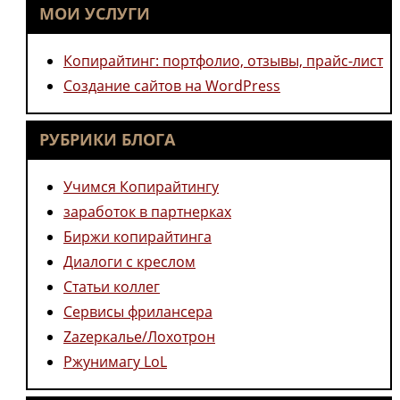
МОИ УСЛУГИ
панель
поиска.
Копирайтинг: портфолио, отзывы, прайс-лист
Создание сайтов на WordPress
РУБРИКИ БЛОГА
Учимся Копирайтингу
заработок в партнерках
Биржи копирайтинга
Диалоги с креслом
Статьи коллег
Сервисы фрилансера
Zazеркалье/Лохотрон
Ржунимагу LoL