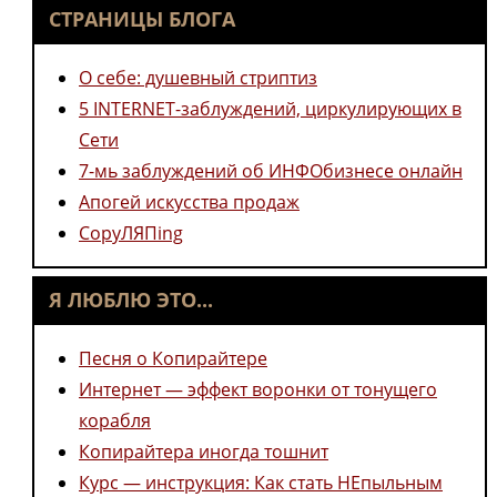
СТРАНИЦЫ БЛОГА
О себе: душевный стриптиз
5 INTERNET-заблуждений, циркулирующих в
Сети
7-мь заблуждений об ИНФОбизнесе онлайн
Апогей искусства продаж
CopyЛЯПing
Я ЛЮБЛЮ ЭТО...
Песня о Копирайтере
Интернет — эффект воронки от тонущего
корабля
Копирайтера иногда тошнит
Курс — инструкция: Как стать НЕпыльным