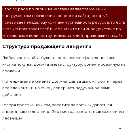
Landing page по своим качествам является мощным
инструментом повышения конверсии сайта, который
показывает владельцу компании успешность ресурса, то есть
сколько пользователей выполнили то или иное действие по
отношению к количеству пользователей, пришедших на сайт.
Структура продающего лендинга
Любая часть сайта, будь то предложение (заголовок) или
кнопка покупки, должна иметь структуру, ориентированную на
продажи.
Потенциальные клиенты должны шаг за шагом пройти через
все элементы и, наконец, совершить задуманное вами
действие.
Говоря простым языком, посетители должны двигаться
вперед, как по лестнице. Этот метод известен как «охотничья
лестница».