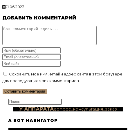
21.06.2023
ДОБАВИТЬ КОММЕНТАРИЙ
Комментарий
Введите
свое
Введите
имя
свой
Введите
или
email-
URL
Сохранить моё имя, email и адрес сайта в этом браузере
имя
адрес,
вашего
для последующих моих комментариев.
пользователя,
чтобы
веб-
чтобы
прокомментировать
сайта
прокомментировать
(необязательно)
Нажмите
клавишу
У АППАРАТА
вопрос_консультация_заказ
Escape,
А ВОТ НАВИГАТОР
чтобы
закрыть