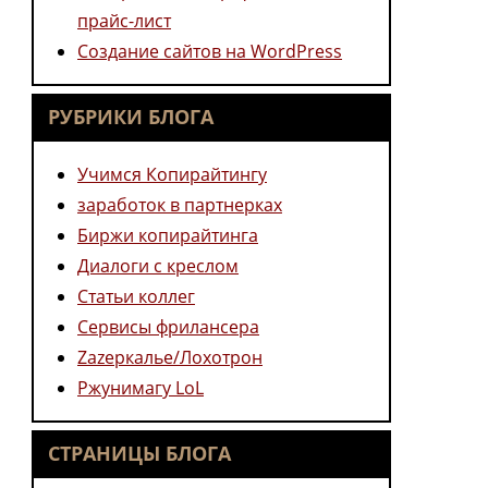
прайс-лист
Создание сайтов на WordPress
РУБРИКИ БЛОГА
Учимся Копирайтингу
заработок в партнерках
Биржи копирайтинга
Диалоги с креслом
Статьи коллег
Сервисы фрилансера
Zazеркалье/Лохотрон
Ржунимагу LoL
СТРАНИЦЫ БЛОГА