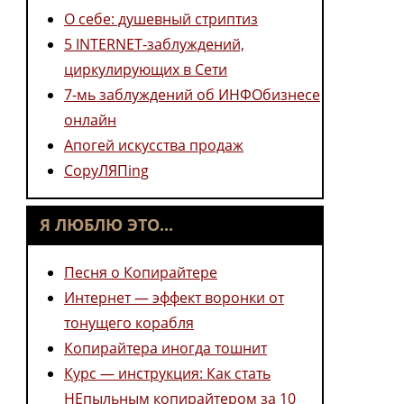
О себе: душевный стриптиз
5 INTERNET-заблуждений,
циркулирующих в Сети
7-мь заблуждений об ИНФОбизнесе
онлайн
Апогей искусства продаж
CopyЛЯПing
Я ЛЮБЛЮ ЭТО...
Песня о Копирайтере
Интернет — эффект воронки от
тонущего корабля
Копирайтера иногда тошнит
Курс — инструкция: Как стать
НЕпыльным копирайтером за 10