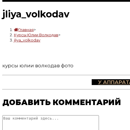
jliya_volkodav
Главная
>
Курсы Юлии Волкодав
>
jliya_volkodav
курсы юлии волкодав фото
У АППАРАТ
ДОБАВИТЬ КОММЕНТАРИЙ
Комментарий