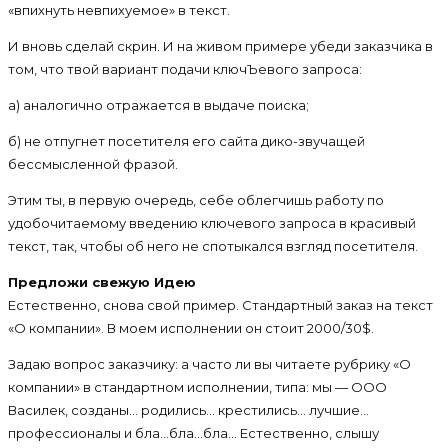
«впихнуть невпихуемое» в текст.
И вновь сделай скрин. И на живом примере убеди заказчика в
том, что твой вариант подачи ключЪевого запроса:
а) аналогично отражается в выдаче поиска;
б) не отпугнет посетителя его сайта дико-звучащей
бессмысленной фразой.
Этим ты, в первую очередь, себе облегчишь работу по
удобочитаемому введению ключевого запроса в красивый
текст, так, чтобы об него не спотыкался взгляд посетителя.
Предложи свежую Идею
Естественно, снова свой пример. Стандартный заказ на текст
«О компании». В моем исполнении он стоит 2000/30$.
Задаю вопрос заказчику: а часто ли вы читаете рубрику «О
компании» в стандартном исполнении, типа: мы — ООО
Василек, созданы… родились… крестились… лучшие…
профессионалы и бла…бла…бла… Естественно, слышу