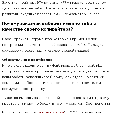
Зачем копирайтеру ЭТА куча знаний? А ниже узнаешь, зачем.
Да, кстати, чуть не забыл. Интересный материал для твоего
развития найдешь в бесплатной книге Азамата Ушанова.
Почему заказчик выберет именно тебя в
качестве своего копирайтера?
Пара – тройка инструментов, которые я применяю при
построении взаимоотношений с заказчиком.
(чтобы открыть
аккордеон, просто тыцни на строку левой мышью)
Обязательное портфолио
И не в виде отдельно взятых файликов, файлов и файлиЩ,
которыми ты, на вопрос заказчика, — а где я могу посмотреть
ваши работы, завалишь его Ё-почту. Или отдельно взятыми
ссылками, разбросанными, как зерна пшеницы сеятелем, по
всему webпространству.
Ты же понимаешь, заказчик такой же человек, как и ты. Да ему,
просто лень и скучно бродить по этим ссылкам. Себя вспомни.
Кстати, этот вопрос (
о портфолио
), вООбще не должен