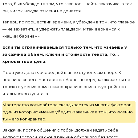
того, был убежден в том, что главное – найти заказчика, а там
он, милок, никуда от меня не денется.
Теперь, по прошествии времени, я убежден в том, что главное
— не захватить, а удержать плацдарм. Итак, вернемся к
«нашим баранам».
Если ты ограничиваешься только тем, что узнаешь у
заказчика объем, ключи и стоимость текста, то…
хрновы твои дела.
Пора уже делать очередной шаг по ступенькам вверх. К
вершине своего мастерства. А оно, поверь, заключается не
только в умении романтично-красиво описать устройство
итальянского унитаза.
Мастерство копирайтера складывается из многих факторов,
один из которых: умение убедить заказчика в том, что именно
ты – его копирайтер.
Заказчик, после общения с тобой, должен задать себе
вопрос:
Господи, как же я раньше обходился без этого