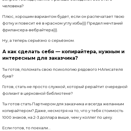
человека?
Плюс, хорошим вариантом будет, если он распечатает твою
фотку и повесит её в красном углу избы))) Предел мечтаний
фрилансера-вебрайтера))).
Ну, а теперь серьёзно о серьёзном.
А как сделать себя — копирайтера, нужным и
интересным для заказчика?
Ты готов, поломать свою психологию рядового НАписателя
букв?
Готов, стать не просто служкой, который рерайтит очередной
фолиант в церковной библиотеке?
Ты готов стать Партнером для заказчика и всегда желанным
копирайтером? Даже, несмотря на то, что у тебя стоимость
1000 знаков, на 2-3 доллара выше, чем у коллег по цеху.
Если готов, то поехали…