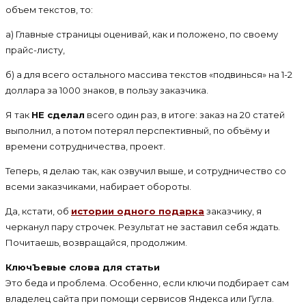
объем текстов, то:
а) Главные страницы оценивай, как и положено, по своему
прайс-листу,
б) а для всего остального массива текстов «подвинься» на 1-2
доллара за 1000 знаков, в пользу заказчика.
Я так
НЕ сделал
всего один раз, в итоге: заказ на 20 статей
выполнил, а потом потерял перспективный, по объёму и
времени сотрудничества, проект.
Теперь, я делаю так, как озвучил выше, и сотрудничество со
всеми заказчиками, набирает обороты.
Да, кстати, об
истории одного подарка
заказчику, я
черканул пару строчек. Результат не заставил себя ждать.
Почитаешь, возвращайся, продолжим.
КлючЪевые слова для статьи
Это беда и проблема. Особенно, если ключи подбирает сам
владелец сайта при помощи сервисов Яндекса или Гугла.