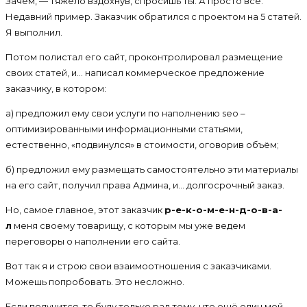
Зачем, — тяжело вздохнув, спросишь ты. А просто всё.
Недавний пример. Заказчик обратился с проектом на 5 статей.
Я выполнил.
Потом полистал его сайт, проконтролировал размещение
своих статей, и… написал коммерческое предложение
заказчику, в котором:
а) предложил ему свои услуги по наполнению seo –
оптимизированными информационными статьями,
естественно, «подвинулся» в стоимости, оговорив объём;
б) предложил ему размещать самостоятельно эти материалы
на его сайт, получил права Админа, и… долгосрочный заказ.
Но, самое главное, этот заказчик
р-е-к-о-м-е-н-д-о-в-а-
л
меня своему товарищу, с которым мы уже ведем
переговоры о наполнении его сайта.
Вот так я и строю свои взаимоотношения с заказчиками.
Можешь попробовать. Это несложно.
Если получится, то буду только рад тому, что ещё один мой