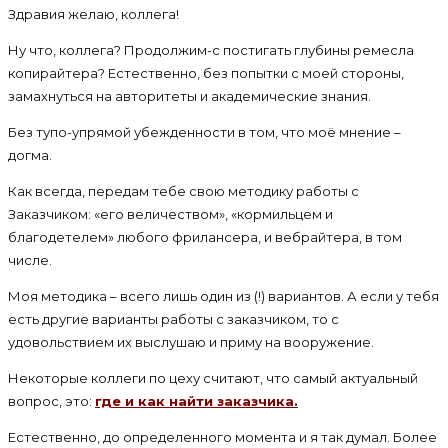
Здравия желаю, коллега!
Ну что, коллега? Продолжим-с постигать глубины ремесла
копирайтера? Естественно, без попытки с моей стороны,
замахнуться на авторитеты и академические знания.
Без тупо-упрямой убежденности в том, что моё мнение –
догма.
Как всегда, передам тебе свою методику работы с
Заказчиком: «его величеством», «кормильцем и
благодетелем» любого фрилансера, и вебрайтера, в том
числе.
Моя методика – всего лишь один из (!) вариантов. А если у тебя
есть другие варианты работы с заказчиком, то с
удовольствием их выслушаю и приму на вооружение.
Некоторые коллеги по цеху считают, что самый актуальный
вопрос, это:
где и как найти заказчика.
Естественно, до определенного момента и я так думал. Более