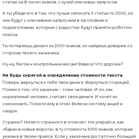
статью на 8 тысяч знаков, с кучей ключевых запросов.
А ты убеди его в том, что лучше написать 3 статьи по 2000, но
они будут с ключевыми запросами в заголовках и
подзаголовках, которые с радостью будут приняты роботом
поиска.
Ты потеряешь деньги за 2000 знаков, но найдешь доверие со
стороны твоего заказчика.
Ну-ка, бегом к контрольным весам! Взвесь! Что дороже?
Не будь скрягой в определении стоимости текста
Поверь, вернуться к тебе твои деньги. Вернуться сторицей.
Помни о том, что заказчик – тоже человек. И он, как
нормальный человек, считает свои деньги. И хочет их
сэкономить. Помоги ему в этом. Включи систему акций и
скидок.
Странно? Ничего странного в этом нет. Не упирайся, как
«баран в новые ворота», в ту стоимость 1000 знаков, которая
указана в твоем прайсе. Если у заказчика достаточно большой