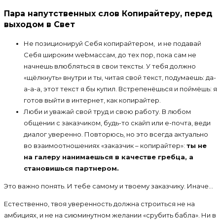
Пара напутственных слов Копирайтеру, перед
выходом в Свет
Не позиционируй Себя копирайтером, и не подавай
Себя широким webмассам, до тех пор, пока сам не
начнешь влюбляться в свои тексты. У тебя должно
«щёлкнуть» внутри и ты, читая свой текст, подумаешь: да-
а-а-а, этот текст я бы купил. Встрепенёшься и поймёшь: я
готов выйти в интернет, как копирайтер.
Люби и уважай свой труд и свою работу. В любом
общении с заказчиком, будь-то скайп или е-почта, веди
диалог уверенно. Повторюсь, но это всегда актуально
во взаимоотношениях «заказчик – копирайтер»:
ты не
на галеру нанимаешься в качестве гребца, а
становишься партнером.
Это важно понять. И тебе самому и твоему заказчику. Иначе…
Естественно, твоя уверенность должна строиться не на
амбициях, и не на сиюминутном желании «срубить бабла». Ни в