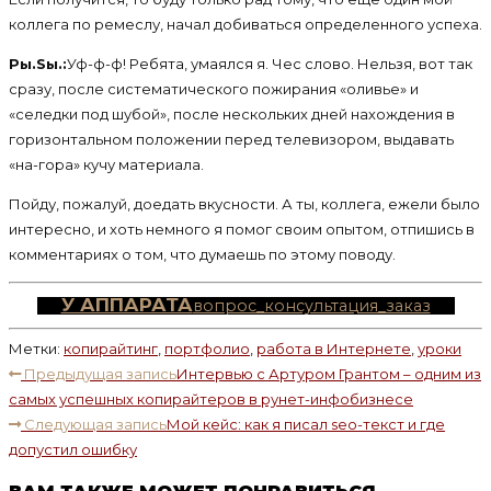
коллега по ремеслу, начал добиваться определенного успеха.
Pы.Sы.:
Уф-ф-ф! Ребята, умаялся я. Чес слово. Нельзя, вот так
сразу, после систематического пожирания «оливье» и
«селедки под шубой», после нескольких дней нахождения в
горизонтальном положении перед телевизором, выдавать
«на-гора» кучу материала.
Пойду, пожалуй, доедать вкусности. А ты, коллега, ежели было
интересно, и хоть немного я помог своим опытом, отпишись в
комментариях о том, что думаешь по этому поводу.
У АППАРАТА
вопрос_консультация_заказ
Метки
:
копирайтинг
,
портфолио
,
работа в Интернете
,
уроки
ЧИТАТЬ
Предыдущая запись
Интервью с Артуром Грантом – одним из
ДАЛЕЕ
самых успешных копирайтеров в рунет-инфобизнесе
СТАТЬИ
Следующая запись
Мой кейс: как я писал seo-текст и где
допустил ошибку