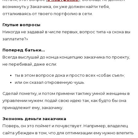
возникнуть у Заказчика, он уже должен найти тебя,
отталкиваясь от твоего портфолио в сети.
Глупые вопросы
Никогда не задавай в числе первых, вопрос типа «а скока вы
заплатите?»
Поперед батьки...
Всегда выслушай до конца концепцию заказчика по проекту,
не перебивай, даже если:
ты в этом вопросе дока и просто всех «собак съел»;
или он сказал откровенную чушь.
Сделай пометку, и потом примени тактику умной женщины в
управлении мужем: подай свою идею так, как будто бы она
принадлежит ему, заказчику.
Экономь деньги заказчика
Поверь, он это поймет и почувствует. Например, владелец
сайта убежден в том, что для оптимизации ему нужно влепить