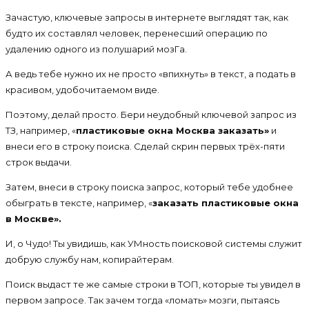
Зачастую, ключевые запросы в интернете выглядят так, как
будто их составлял человек, перенесший операцию по
удалению одного из полушарий мозГа.
А ведь тебе нужно их не просто «впихнуть» в текст, а подать в
красивом, удобочитаемом виде.
Поэтому, делай просто. Бери неудобный ключевой запрос из
ТЗ, например, «
пластиковые окна Москва заказать»
и
внеси его в строку поиска. Сделай скрин первых трёх-пяти
строк выдачи.
Затем, внеси в строку поиска запрос, который тебе удобнее
обыграть в тексте, например, «
заказать пластиковые окна
в Москве
».
И, о Чудо! Ты увидишь, как УМность поисковой системы служит
добрую службу нам, копирайтерам.
Поиск выдаст те же самые строки в ТОП, которые ты увидел в
первом запросе. Так зачем тогда «ломать» мозги, пытаясь