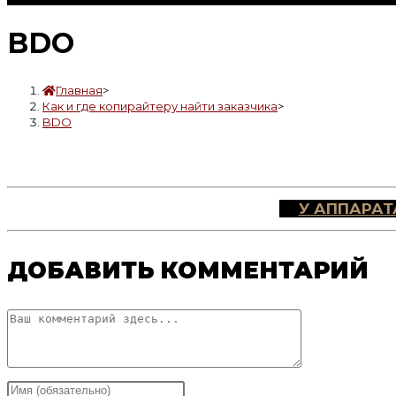
BDO
Главная
>
Как и где копирайтеру найти заказчика
>
BDO
У АППАРАТ
ДОБАВИТЬ КОММЕНТАРИЙ
Комментарий
Введите