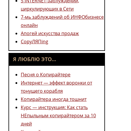
5 INTERNET-заблуждений,
циркулирующих в Сети
7-мь заблуждений об ИНФОбизнесе
онлайн
Апогей искусства продаж
CopyЛЯПing
Я ЛЮБЛЮ ЭТО...
Песня о Копирайтере
Интернет — эффект воронки от
тонущего корабля
Копирайтера иногда тошнит
Курс — инструкция: Как стать
НЕпыльным копирайтером за 10
дней