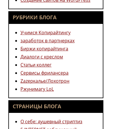
Создание сайтов на WordPress
РУБРИКИ БЛОГА
Учимся Копирайтингу
заработок в партнерках
Биржи копирайтинга
Диалоги с креслом
Статьи коллег
Сервисы фрилансера
Zazеркалье/Лохотрон
Ржунимагу LoL
СТРАНИЦЫ БЛОГА
О себе: душевный стриптиз