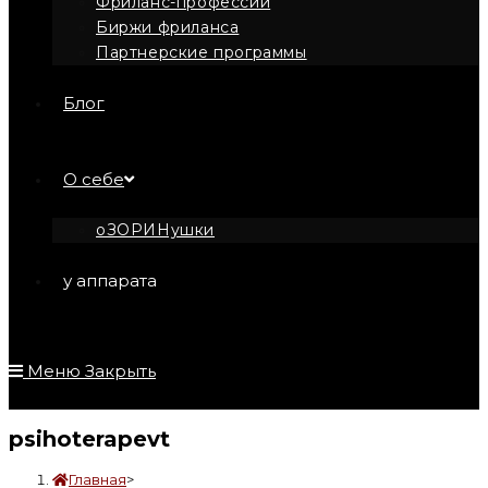
Фриланс-профессии
Биржи фриланса
Партнерские программы
Блог
О себе
оЗОРИНушки
у аппарата
Меню
Закрыть
psihoterapevt
Главная
>