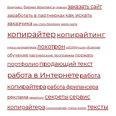
заказать сайт
биржи фриланса
Вордпресс
главная
как искать
заработать в партнерках
заказчика
как стать блогером
карта сайта
копирайтер
копирайтинг
лохотрон
курсы копирайтеров
оЗОРИНушки
об авторе
обучение
поржать
партнерские программы
продающий текст
портфолио
работа в Интернете
работа
копирайтера
работа фрилансера
секреты
сервис
реклама
рерайтинг
тексты
копирайтера
синонимайзер
статьи коллег