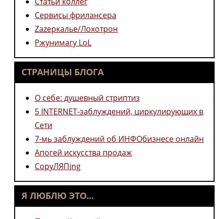
Статьи коллег
Сервисы фрилансера
Zazеркалье/Лохотрон
Ржунимагу LoL
СТРАНИЦЫ БЛОГА
О себе: душевный стриптиз
5 INTERNET-заблуждений, циркулирующих в
Сети
7-мь заблуждений об ИНФОбизнесе онлайн
Апогей искусства продаж
CopyЛЯПing
Я ЛЮБЛЮ ЭТО...