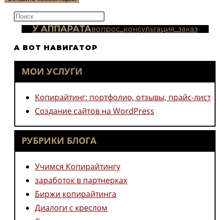
прокомментировать
(необязательно)
Нажмите
клавишу
У АППАРАТА
вопрос_консультация_заказ
Escape,
А ВОТ НАВИГАТОР
чтобы
закрыть
МОИ УСЛУГИ
панель
поиска.
Копирайтинг: портфолио, отзывы, прайс-лист
Создание сайтов на WordPress
РУБРИКИ БЛОГА
Учимся Копирайтингу
заработок в партнерках
Биржи копирайтинга
Диалоги с креслом