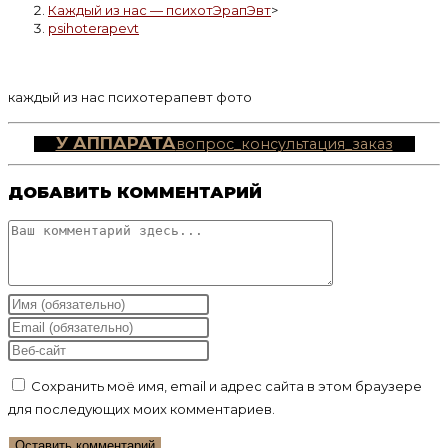
Каждый из нас — психотЭрапЭвт
>
psihoterapevt
каждый из нас психотерапевт фото
У АППАРАТА
вопрос_консультация_заказ
ДОБАВИТЬ КОММЕНТАРИЙ
Комментарий
Введите
свое
Введите
имя
свой
Введите
или
email-
URL
Сохранить моё имя, email и адрес сайта в этом браузере
имя
адрес,
вашего
для последующих моих комментариев.
пользователя,
чтобы
веб-
чтобы
прокомментировать
сайта