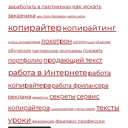
как искать
заработать в партнерках
заказчика
как стать блогером
карта сайта
копирайтер
копирайтинг
лохотрон
курсы копирайтеров
оЗОРИНушки
об авторе
обучение
поржать
партнерские программы
продающий текст
портфолио
работа в Интернете
работа
копирайтера
работа фрилансера
секреты
сервис
реклама
рерайтинг
тексты
копирайтера
синонимайзер
статьи коллег
уроки
фриланс профессии
фрилансер