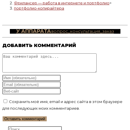
Фрилансер — работа в интернете и портфолио
>
портфолио-копирайтера
У АППАРАТА
вопрос_консультация_заказ
ДОБАВИТЬ КОММЕНТАРИЙ
Комментарий
Введите
свое
Введите
имя
свой
Введите
или
email-
URL
Сохранить моё имя, email и адрес сайта в этом браузере
имя
адрес,
вашего
для последующих моих комментариев.
пользователя,
чтобы
веб-
чтобы
прокомментировать
сайта
прокомментировать
(необязательно)
Нажмите