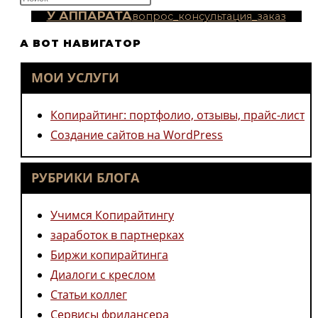
клавишу
У АППАРАТА
вопрос_консультация_заказ
Escape,
А ВОТ НАВИГАТОР
чтобы
закрыть
МОИ УСЛУГИ
панель
поиска.
Копирайтинг: портфолио, отзывы, прайс-лист
Создание сайтов на WordPress
РУБРИКИ БЛОГА
Учимся Копирайтингу
заработок в партнерках
Биржи копирайтинга
Диалоги с креслом
Статьи коллег
Сервисы фрилансера