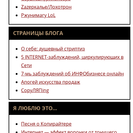
Zazеркалье/Лохотрон
Ржунимагу LoL
СТРАНИЦЫ БЛОГА
О себе: душевный стриптиз
5 INTERNET-заблуждений, циркулирующих в
Сети
7-мь заблуждений об ИНФОбизнесе онлайн
Апогей искусства продаж
CopyЛЯПing
Я ЛЮБЛЮ ЭТО...
Песня о Копирайтере
Интернет — эффект воронки от тонущего