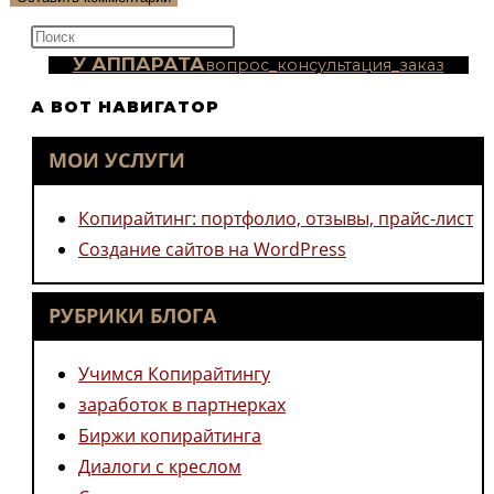
прокомментировать
(необязательно)
Нажмите
клавишу
У АППАРАТА
вопрос_консультация_заказ
Escape,
А ВОТ НАВИГАТОР
чтобы
закрыть
МОИ УСЛУГИ
панель
поиска.
Копирайтинг: портфолио, отзывы, прайс-лист
Создание сайтов на WordPress
РУБРИКИ БЛОГА
Учимся Копирайтингу
заработок в партнерках
Биржи копирайтинга
Диалоги с креслом