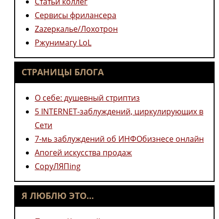
Статьи коллег
Сервисы фрилансера
Zazеркалье/Лохотрон
Ржунимагу LoL
СТРАНИЦЫ БЛОГА
О себе: душевный стриптиз
5 INTERNET-заблуждений, циркулирующих в
Сети
7-мь заблуждений об ИНФОбизнесе онлайн
Апогей искусства продаж
CopyЛЯПing
Я ЛЮБЛЮ ЭТО...