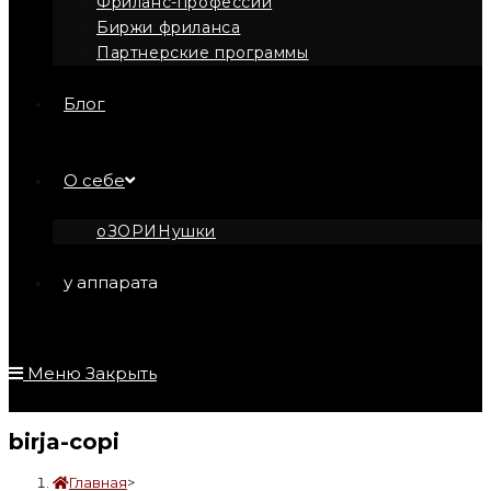
Фриланс-профессии
Биржи фриланса
Партнерские программы
Блог
О себе
оЗОРИНушки
у аппарата
Меню
Закрыть
birja-copi
Главная
>