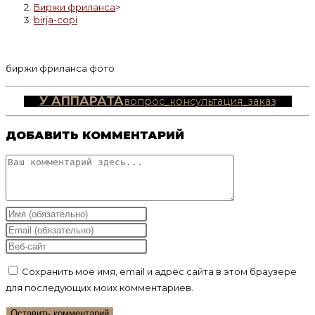
Биржи фриланса
>
birja-copi
биржи фриланса фото
У АППАРАТА
вопрос_консультация_заказ
ДОБАВИТЬ КОММЕНТАРИЙ
Комментарий
Введите
свое
Введите
имя
свой
Введите
или
email-
URL
Сохранить моё имя, email и адрес сайта в этом браузере
имя
адрес,
вашего
для последующих моих комментариев.
пользователя,
чтобы
веб-
чтобы
прокомментировать
сайта