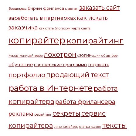
заказать сайт
биржи фриланса
Вордпресс
главная
как искать
заработать в партнерках
заказчика
как стать блогером
карта сайта
копирайтер
копирайтинг
лохотрон
курсы копирайтеров
оЗОРИНушки
об авторе
обучение
поржать
партнерские программы
продающий текст
портфолио
работа в Интернете
работа
копирайтера
работа фрилансера
секреты
сервис
реклама
рерайтинг
тексты
копирайтера
синонимайзер
статьи коллег