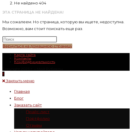
Не найдено 404
ЭТА СТРАНИЦА НЕ НАЙДЕНА!
Мы сожалеем. Но страница, которую вы ищете, недоступна.
Возможно, вам стоит поискать еще раз.
Нажмите
клавишу
Вернуться на домашнюю страницу
Escape,
Карта сайта
Контакты
чтобы
Конфиденциальность
закрыть
Copyright 2023 г. – Mой Rубикон
панель
поиска.
Закрыть меню
Главная
Блог
Заказать сайт
Прайс-лист
Портфолио
Отзывы
Услуги копирайтера